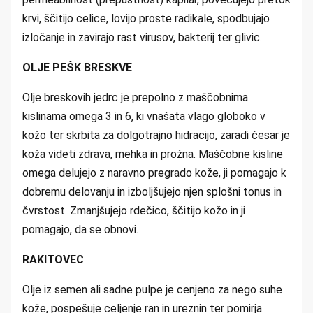
krvi, ščitijo celice, lovijo proste radikale, spodbujajo
izločanje in zavirajo rast virusov, bakterij ter glivic.
OLJE PEŠK BRESKVE
Olje breskovih jedrc je prepolno z maščobnima
kislinama omega 3 in 6, ki vnašata vlago globoko v
kožo ter skrbita za dolgotrajno hidracijo, zaradi česar je
koža videti zdrava, mehka in prožna. Maščobne kisline
omega delujejo z naravno pregrado kože, ji pomagajo k
dobremu delovanju in izboljšujejo njen splošni tonus in
čvrstost. Zmanjšujejo rdečico, ščitijo kožo in ji
pomagajo, da se obnovi.
RAKITOVEC
Olje iz semen ali sadne pulpe je cenjeno za nego suhe
kože, pospešuje celjenje ran in ureznin ter pomirja