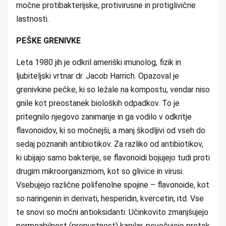
močne protibakterijske, protivirusne in protiglivične
lastnosti.
PEŠKE GRENIVKE
Leta 1980 jih je odkril ameriški imunolog, fizik in
ljubiteljski vrtnar dr. Jacob Harrich. Opazoval je
grenivkine pečke, ki so ležale na kompostu, vendar niso
gnile kot preostanek bioloških odpadkov. To je
pritegnilo njegovo zanimanje in ga vodilo v odkritje
flavonoidov, ki so močnejši, a manj škodljivi od vseh do
sedaj poznanih antibiotikov. Za razliko od antibiotikov,
ki ubijajo samo bakterije, se flavonoidi bojujejo tudi proti
drugim mikroorganizmom, kot so glivice in virusi.
Vsebujejo različne polifenolne spojine – flavonoide, kot
so naringenin in derivati, hesperidin, kvercetin, itd. Vse
te snovi so močni antioksidanti. Učinkovito zmanjšujejo
permeabilnost (prepustnost) kapilar, povečujejo pretok