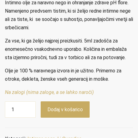
Intimno olje za naravno nego in ohranjanje zdrave pH flore.
Namenjeno predvsem tistim, ki si želijo redne intimne nege
ali za tiste, ki se soočajo s suhostjo, ponavljajočimi vnetji ali
srbečicami.
Za vse, ki ga želijo najprej preizkusiti. 5ml zadošča za
enomesečno vsakodnevno uporabo. Količina in embalaža
sta izjemno priročni, tudi za v torbico ali za na potovanje.
Olje je 100 % naravnega izvora in je užitno. Primerno za
otroke, dekleta, ženske vseh generacij in moške.
Na zalogi (nima zaloge, a se lahko naroči)
Intimno
Dodaj v košarico
olje
Li
Quandisa
5ml