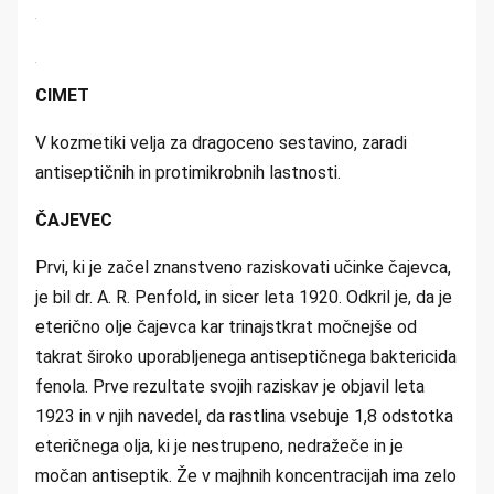
CIMET
V kozmetiki velja za dragoceno sestavino, zaradi
antiseptičnih in protimikrobnih lastnosti.
ČAJEVEC
Prvi, ki je začel znanstveno raziskovati učinke čajevca,
je bil dr. A. R. Penfold, in sicer leta 1920. Odkril je, da je
eterično olje čajevca kar trinajstkrat močnejše od
takrat široko uporabljenega antiseptičnega baktericida
fenola. Prve rezultate svojih raziskav je objavil leta
1923 in v njih navedel, da rastlina vsebuje 1,8 odstotka
eteričnega olja, ki je nestrupeno, nedražeče in je
močan antiseptik. Že v majhnih koncentracijah ima zelo