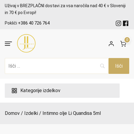
Preskoči
Uživaj v BREZPLAČNI dostavi za vsa naročila nad 40 € v Sloveniji
na
in 70 € po Evropi!
vsebino
Pokliči
+386 40 726 764
0
Kategorije izdelkov
Domov
Izdelki
Intimno olje Li Quandisa 5ml