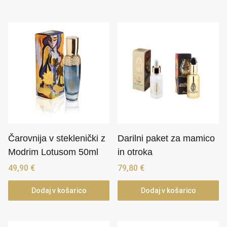
Čarovnija v steklenički z
Darilni paket za mamico
Modrim Lotusom 50ml
in otroka
49,90
€
79,80
€
Dodaj v košarico
Dodaj v košarico