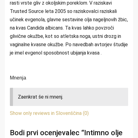
rasti vrste gliv z okoljskim poreklom. V raziskavi
Trusted Source leta 2005 so raziskovalci raziskali
učinek evgenola, glavne sestavine olja nageljnovih žbic,
na kvas Candida albicans. Ta kvas lahko povzroči
glivične okužbe, kot so atletska noga, ustni drozg in
vaginalne kvasne okužbe. Po navedbah avtorjev študije
je imel evgenol sposobnost ubijanja kvasa .
Mnenja
Zaenkrat še ni mnenj.
Show only reviews in Slovenščina (0)
Bodi prvi ocenjevalec “Intimno olje