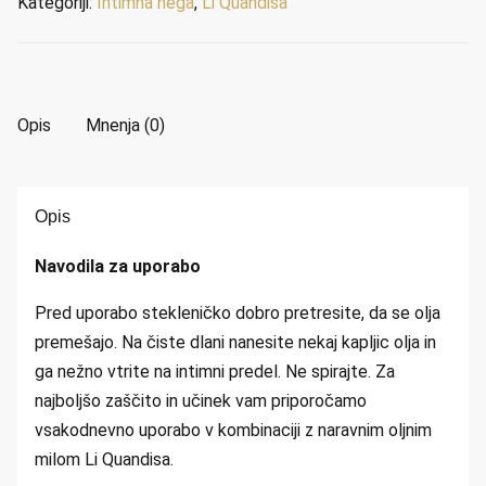
Kategoriji:
Intimna nega
,
Li Quandisa
količina
Opis
Mnenja (0)
Opis
Navodila za uporabo
Pred uporabo stekleničko dobro pretresite, da se olja
premešajo. Na čiste dlani nanesite nekaj kapljic olja in
ga nežno vtrite na intimni predel. Ne spirajte. Za
najboljšo zaščito in učinek vam priporočamo
vsakodnevno uporabo v kombinaciji z naravnim oljnim
milom Li Quandisa.