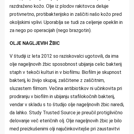
razdraženo kožo. Olje iz plodov rakitovca deluje
protivnetno, protibakterijsko in zaščiti našo kožo pred
okoljskimi vplivi. Uporablja se tudi za celjenje opeklin in
za nego po operacijah (nego brazgotin).
OLJE NAGLJEVIH ŽBIC
V študiji iz leta 2012 so raziskovalci ugotovili, da ima
olje nageljnovih žbic sposobnost ubijanja celic bakterij
staph v tekoči kulturi in v biofilmu. Biofilm je skupnost
bakterij, ki živijo skupaj, zaščitene z zaščitnim,
sluzastem filmom. Večina antibiotikov ni učinkovita pri
prodiranju v biofilm in ubijanju stafilokočnih bakterij,
vendar v skladu s to študijo olje nageljnovih žbic naredi,
da lahko. Study Trusted Source je preučil protiglivično
delovanje več eteričnih olj. Olje nageljnovih žbic je bilo
med preizkušenimi olji najučinkovitejše pri zaustavitvi