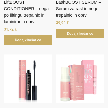
LiftBOOST
LashBOOST SERUM –
CONDITIONER – nega
Serum za rast in nego
po liftingu trepalnic in
trepalnic in obrvi
laminiranju obrvi
39,90
€
31,72
€
Dodaj v košarico
Dodaj v košarico