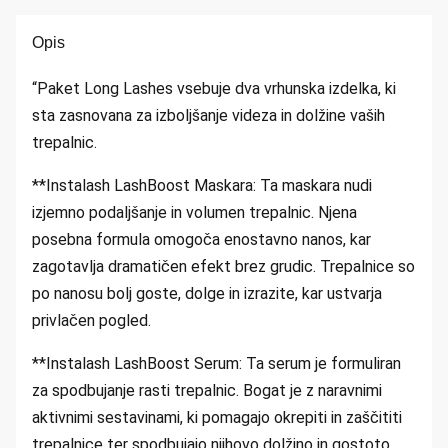
Opis
“Paket Long Lashes vsebuje dva vrhunska izdelka, ki
sta zasnovana za izboljšanje videza in dolžine vaših
trepalnic.
**Instalash LashBoost Maskara: Ta maskara nudi
izjemno podaljšanje in volumen trepalnic. Njena
posebna formula omogoča enostavno nanos, kar
zagotavlja dramatičen efekt brez grudic. Trepalnice so
po nanosu bolj goste, dolge in izrazite, kar ustvarja
privlačen pogled.
**Instalash LashBoost Serum: Ta serum je formuliran
za spodbujanje rasti trepalnic. Bogat je z naravnimi
aktivnimi sestavinami, ki pomagajo okrepiti in zaščititi
trepalnice ter spodbujajo njihovo dolžino in gostoto.