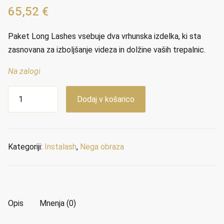
65,52
€
Paket Long Lashes vsebuje dva vrhunska izdelka, ki sta
zasnovana za izboljšanje videza in dolžine vaših trepalnic.
Na zalogi
Long
Dodaj v košarico
Lashes
Pack
količina
Kategoriji:
Instalash
,
Nega obraza
Opis
Mnenja (0)