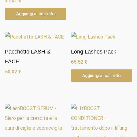
91,81
€
a
l
Aggiungi al carrello
p
i
ù
r
Pacchetto LASH &
Long Lashes Pack
e
FACE
65,52
€
c
e
50,02
€
Aggiungi al carrello
n
t
e