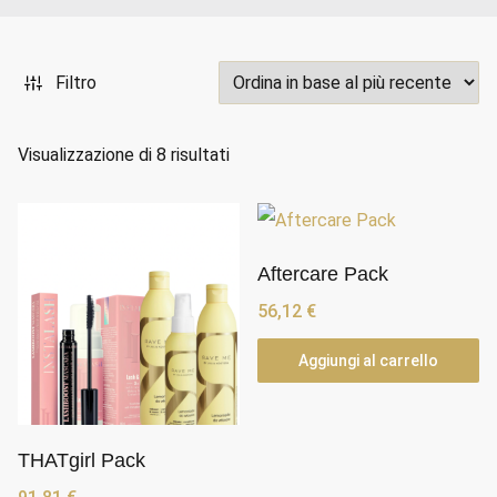
Filtro
O
Visualizzazione di 8 risultati
r
d
i
n
Aftercare Pack
a
56,12
€
i
Aggiungi al carrello
n
b
a
s
THATgirl Pack
e