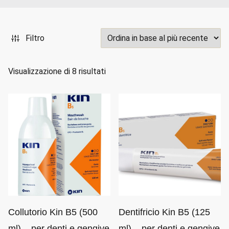
Filtro
O
Visualizzazione di 8 risultati
r
d
i
n
a
i
n
b
a
s
Collutorio Kin B5 (500
Dentifricio Kin B5 (125
e
ml) – per denti e gengive
ml) – per denti e gengive