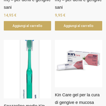
a
sani
sani
l
14,95
€
9,95
€
p
i
Aggiungi al carrello
Aggiungi al carrello
ù
r
e
c
e
n
t
e
Kin Care gel per la cura
di gengive e mucosa