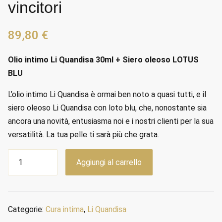
vincitori
89,80
€
Olio intimo Li Quandisa 30ml + Siero oleoso LOTUS
BLU
L’olio intimo Li Quandisa è ormai ben noto a quasi tutti, e il
siero oleoso Li Quandisa con loto blu, che, nonostante sia
ancora una novità, entusiasma noi e i nostri clienti per la sua
versatilità. La tua pelle ti sarà più che grata.
Pacchetto
Aggiungi al carrello
con
i
nostri
vincitori
Categorie:
Cura intima
,
Li Quandisa
quantità